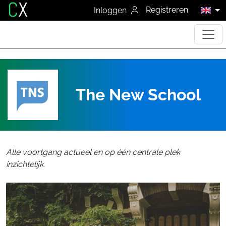
C
X
Registreren
Inloggen
The New School
Alle voortgang actueel en op één centrale plek
inzichtelijk.