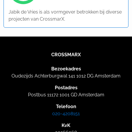
Jabik de Vries is als vormgever betrokken bij diverse
projecten van CrossmarX.
CROSSMARX
Bezoekadres
Oudezijds Achterburgwal 141 1012 DG Amsterdam
Postadres
Postbus 11172 1001 GD Amsterdam
Telefoon
020-4208151
KvK