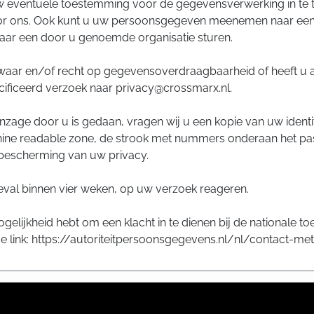
uw eventuele toestemming voor de gegevensverwerking in te 
 ons. Ook kunt u uw persoonsgegeven meenemen naar een a
ar een door u genoemde organisatie sturen.
zwaar en/of recht op gegevensoverdraagbaarheid of heeft u
ificeerd verzoek naar privacy@crossmarx.nl.
 inzage door u is gedaan, vragen wij u een kopie van uw identi
hine readable zone, de strook met nummers onderaan het p
 bescherming van uw privacy.
 geval binnen vier weken, op uw verzoek reageren.
gelijkheid hebt om een klacht in te dienen bij de nationale to
 link: https://autoriteitpersoonsgegevens.nl/nl/contact-me