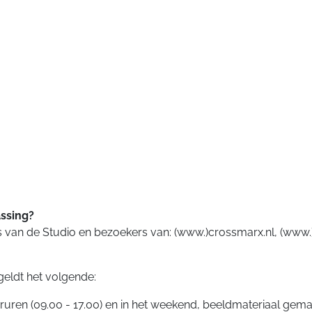
assing?
rs van de Studio en bezoekers van: (www.)crossmarx.nl, (www
geldt het volgende:
ren (09.00 - 17.00) en in het weekend, beeldmateriaal gemaakt