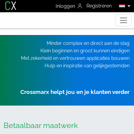
C
X
Registreren
Inloggen
Minder complex en direct aan de slag
Klein beginnen en groot kunnen eindigen
Met zekerheid en vertrouwen applicaties bouwen
Hulp en inspiratie van gelijkgestemden
Crossmarx helpt jou en je klanten verder
Betaalbaar maatwerk