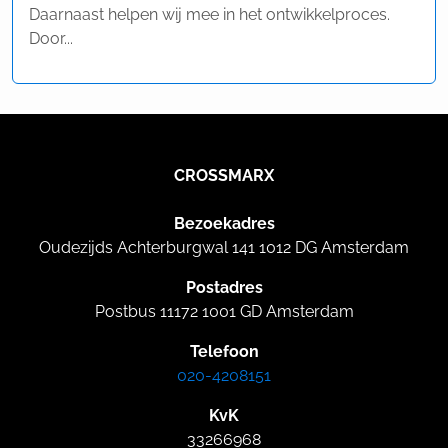
Daarnaast helpen wij mee in het ontwikkelproces.
Door...
CROSSMARX
Bezoekadres
Oudezijds Achterburgwal 141 1012 DG Amsterdam
Postadres
Postbus 11172 1001 GD Amsterdam
Telefoon
020-4208151
KvK
33266968