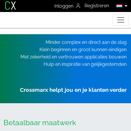
C
X
Registreren
Inloggen
Minder complex en direct aan de slag
Klein beginnen en groot kunnen eindigen
Met zekerheid en vertrouwen applicaties bouwen
Hulp en inspiratie van gelijkgestemden
Crossmarx helpt jou en je klanten verder
Betaalbaar maatwerk