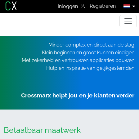
C
X
Registreren
Inloggen
Minder complex en direct aan de slag
Klein beginnen en groot kunnen eindigen
Met zekerheid en vertrouwen applicaties bouwen
Hulp en inspiratie van gelijkgestemden
Crossmarx helpt jou en je klanten verder
Betaalbaar maatwerk