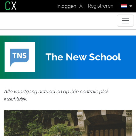
C
X
Registreren
Inloggen
The New School
Alle voortgang actueel en op één centrale plek
inzichtelijk.