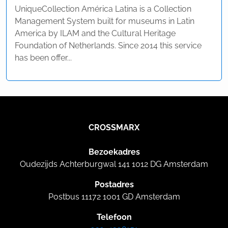
UniqueCollection América Latina is a Collection
Management System built for museums in Latin
America by ILAM and the Cultural Heritage
Foundation of Netherlands. Since 2014 this service
has been offer...
CROSSMARX
Bezoekadres
Oudezijds Achterburgwal 141 1012 DG Amsterdam
Postadres
Postbus 11172 1001 GD Amsterdam
Telefoon